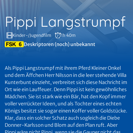
Pippi Langstrumpf
Kinder-/Jugendfilm
1h 40m
Deskriptoren (noch) unbekannt
Als Pippi Langstrumpf mit ihrem Pferd Kleiner Onkel
und dem Äffchen Herr Nilsson in die leer stehende Villa
Kunterbunt einzieht, verbreitet sich diese Nachricht im
Ort wie ein Lauffeuer. Denn Pippi ist kein gewöhnliches
Mädchen. Sie ist stark wie ein Bär, hat den Kopf immer
voller verrückter Ideen, und als Tochter eines echten
Königs besitzt sie sogar einen Koffer voller Goldstücke.
Klar, dass ein solcher Schatz auch sogleich die Diebe
Donner-Karlsson und Blom auf den Plan ruft. Aber
Pippi wäre nicht Pippi, wenn sie die Gauner nicht das